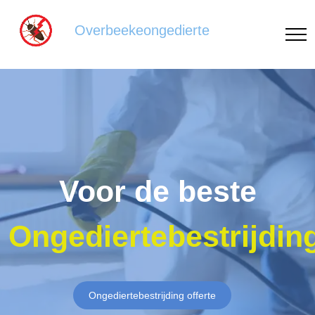
Overbeekeongedierte
Voor de beste
Ongediertebestrijdin
Ongediertebestrijding offerte