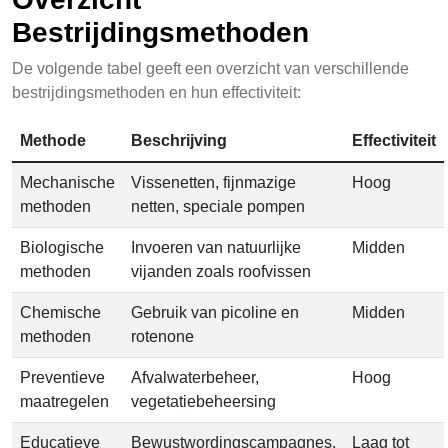
Bestrijdingsmethoden
De volgende tabel geeft een overzicht van verschillende
bestrijdingsmethoden en hun effectiviteit:
Methode
Beschrijving
Effectiviteit
Mechanische
Vissenetten, fijnmazige
Hoog
methoden
netten, speciale pompen
Biologische
Invoeren van natuurlijke
Midden
methoden
vijanden zoals roofvissen
Chemische
Gebruik van picoline en
Midden
methoden
rotenone
Preventieve
Afvalwaterbeheer,
Hoog
maatregelen
vegetatiebeheersing
Educatieve
Bewustwordingscampagnes,
Laag tot