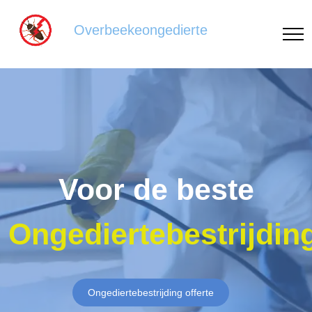
Overbeekeongedierte
Voor de beste
Ongediertebestrijdin
Ongediertebestrijding offerte